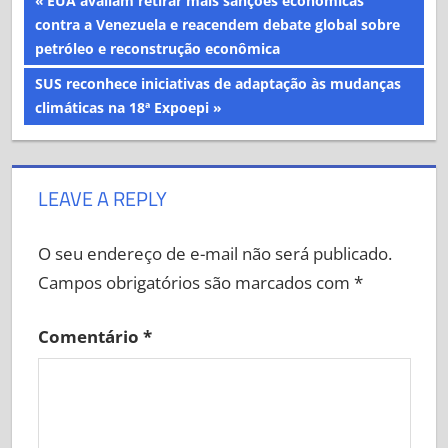
EUA avaliam retirar mais sanções econômicas
de
Post:
contra a Venezuela e reacendem debate global sobre
Post
petróleo e reconstrução econômica
Next
SUS reconhece iniciativas de adaptação às mudanças
Post:
climáticas na 18ª Expoepi
LEAVE A REPLY
O seu endereço de e-mail não será publicado.
Campos obrigatórios são marcados com
*
Comentário
*