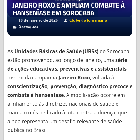
JANEIRO ROXO E AMPLIAM COMBATE À
Notícias,
HANSENÍASE EM SOROCABA
onde
10 de janeiro de 2026
Clube do Jornalismo
estudantes
Leave a comment
Destaques
ganham
prática
real,
As
Unidades Básicas de Saúde (UBSs)
de Sorocaba
mentoria,
estão promovendo, ao longo de janeiro, uma
série
portfólio
de ações educativas, preventivas e assistenciais
validado
dentro da campanha
Janeiro Roxo
, voltada à
e
conscientização, prevenção, diagnóstico precoce e
experiência
combate à hanseníase
. A mobilização ocorre em
antes
do
alinhamento às diretrizes nacionais de saúde e
primeiro
marca o mês dedicado à luta contra a doença, que
emprego.
ainda representa um desafio relevante de saúde
pública no Brasil.