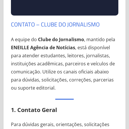
Notícias,
onde
estudantes
CONTATO – CLUBE DO JORNALISMO
ganham
prática
A equipe do
Clube do Jornalismo
, mantido pela
real,
ENEILLE Agência de Notícias
, está disponível
mentoria,
para atender estudantes, leitores, jornalistas,
portfólio
instituições acadêmicas, parceiros e veículos de
validado
comunicação. Utilize os canais oficiais abaixo
e
para dúvidas, solicitações, correções, parcerias
experiência
ou suporte editorial.
antes
do
primeiro
1. Contato Geral
emprego.
Para dúvidas gerais, orientações, solicitações