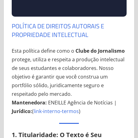
Notícias,
onde
estudantes
POLÍTICA DE DIREITOS AUTORAIS E
ganham
PROPRIEDADE INTELECTUAL
prática
real,
Esta política define como o
Clube do Jornalismo
mentoria,
protege, utiliza e respeita a produção intelectual
portfólio
de seus estudantes e colaboradores. Nosso
validado
objetivo é garantir que você construa um
e
portfólio sólido, juridicamente seguro e
experiência
respeitado pelo mercado.
antes
do
Mantenedora:
ENEILLE Agência de Notícias |
primeiro
Jurídico:
(
link-interno-termos
)
emprego.
1. Titularidade: O Texto é Seu